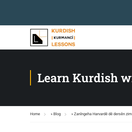
Learn Kurdish w
Home
»
Blog
»
Zanîngeha Harvardê dê dersên zim