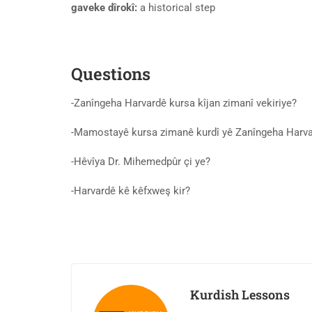
gaveke dîrokî:
a historical step
Questions
-Zanîngeha Harvardê kursa kîjan zimanî vekiriye?
-Mamostayê kursa zimanê kurdî yê Zanîngeha Harva
-Hêvîya Dr. Mihemedpûr çi ye?
-Harvardê kê kêfxweş kir?
Kurdish Lessons