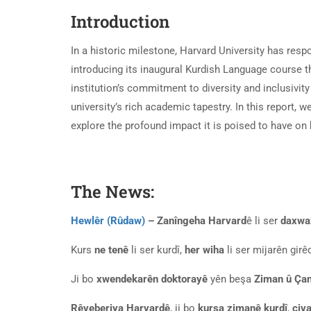
Introduction
In a historic milestone, Harvard University has res
introducing its inaugural Kurdish Language course th
institution’s commitment to diversity and inclusivity 
university’s rich academic tapestry. In this report, w
explore the profound impact it is poised to have on
The News:
Hewlêr (Rûdaw)
– Zanîngeha Harvard
ê li ser
daxwa
Kurs
ne tenê
li ser kurdî,
her wiha
li ser mijarên girê
Ji bo
xwendekarên doktorayê
yên beşa
Ziman û Çan
Rêveberiya Harvardê
, ji bo
kursa zimanê kurdî
,
civ