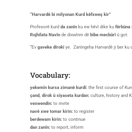
“Harvardê bi milyonan Kurd kêfxweş kir”
Profesorê kurd
da zanîn
ku ew hêvî dike ku
fêrbûna 
Rojhilata Navîn
de dixwînin dê
bibe mecbûrî
û got:
“Ev
gaveke dîrokî
ye. Zanîngeha Harvardê ji ber ku c
Vocabulary:
yekemîn kursa zimanê kurdî:
the first course of Ku
çand, dîrok û sîyaseta kurdan:
culture, history and K
vexwendin:
to invite
navê xwe tomar kirin:
to register
berdewam kirin:
to continue
dan zanîn:
to report, inform