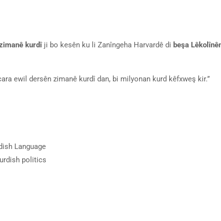
zimanê kurdî
ji bo kesên ku li Zanîngeha Harvardê di
beşa Lêkolînê
ara ewil dersên zimanê kurdî dan, bi milyonan kurd kêfxweş kir.”
rdish Language
urdish politics