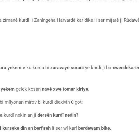
zimanê kurdî li Zanîngeha Harvardê kar dike li ser mijarê ji Rûdawê
ara yekem e
ku kursa bi
zaravayê soranî
yê kurdî ji bo
xwendekarê
 yekem
gelek kesan
navê xwe tomar kiriye.
bi mîlyonan mirov bi kurdî diaxivin û got:
a
kurdî nekin an jî
dersên kurdî nedin?
i kurseke din an berfireh
li ser wî karî
berdewam bike.