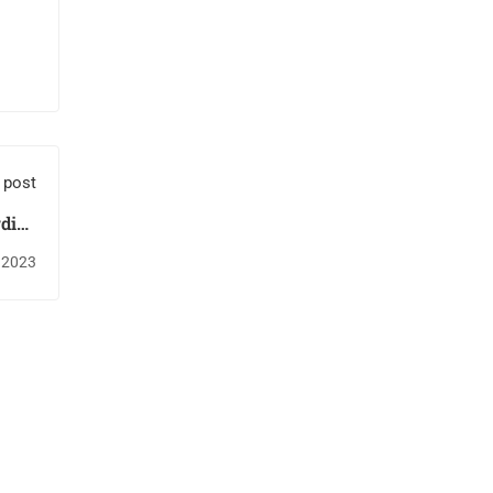
 post
rdish
anji
 2023