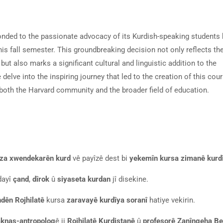
ponded to the passionate advocacy of its Kurdish-speaking students 
is fall semester. This groundbreaking decision not only reflects th
but also marks a significant cultural and linguistic addition to the
e delve into the inspiring journey that led to the creation of this cou
 both the Harvard community and the broader field of education.
za xwendekarên kurd
vê payîzê dest bi
yekemîn kursa zimanê kurd
dayî
çand
,
dîrok
û
siyaseta kurdan
jî disekine.
dên Rojhilatê
kursa
zaravayê kurdîya soranî
hatiye vekirin.
aknas-antropolog
ê ji
Rojhilatê Kurdistanê
û
profesorê Zanîngeha Be