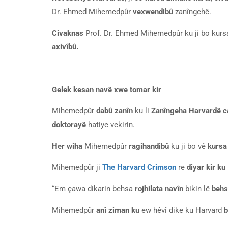
Dr. Ehmed Mihemedpûr
vexwendibû
zanîngehê.
Civaknas
Prof. Dr. Ehmed Mihemedpûr ku ji bo kursa 
axivîbû.
Gelek kesan navê xwe tomar kir
Mihemedpûr
dabû zanîn
ku li
Zanîngeha Harvardê
c
doktorayê
hatiye vekirin.
Her wiha
Mihemedpûr
ragihandibû
ku ji bo vê
kursa
Mihemedpûr ji
The Harvard Crimson
re
diyar kir ku
“Em çawa dikarin behsa
rojhilata navîn
bikin lê
behs
Mihemedpûr
anî ziman ku
ew hêvî dike ku Harvard
b