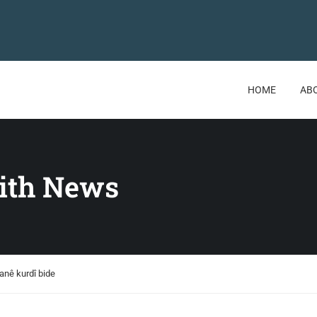
HOME
AB
ith News
anê kurdî bide