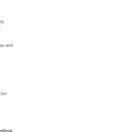
by
e
rse and
î
kir.
ntleyê