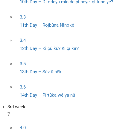
10th Day – Di odeya min de çi heye, çi tune ye?
3.3
11th Day – Rojbûna Nînokê
3.4
12th Day – Kî çû kû? Kî çi kir?
3.5
13th Day – Sêv û hêk
3.6
14th Day – Pirtûka wê ya nû
3rd week
7
4.0