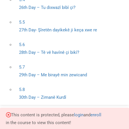
26th Day – Tu dixwazî bibî çi?
5.5
27th Day- Şîretên dayikekê ji keça xwe re
5.6
28th Day – Tê vê havînê çi bikî?
5.7
29th Day – Me birayê min zewicand
5.8
30th Day – Zimanê Kurdî
This content is protected, please
login
and
enroll
in the course to view this content!