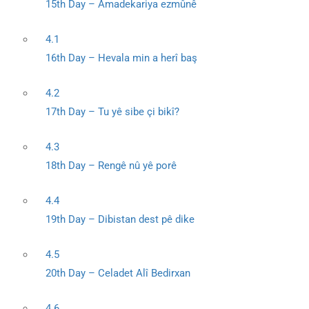
15th Day – Amadekariya ezmûnê
4.1
16th Day – Hevala min a herî baş
4.2
17th Day – Tu yê sibe çi bikî?
4.3
18th Day – Rengê nû yê porê
4.4
19th Day – Dibistan dest pê dike
4.5
20th Day – Celadet Alî Bedirxan
4.6