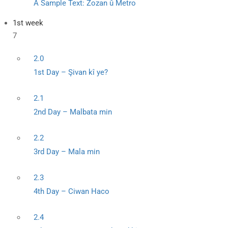
A Sample Text: Zozan û Metro
1st week
7
2.0
1st Day – Şivan kî ye?
2.1
2nd Day – Malbata min
2.2
3rd Day – Mala min
2.3
4th Day – Ciwan Haco
2.4