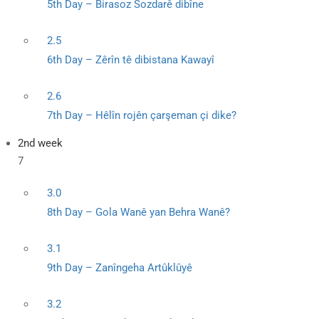
5th Day – Birasoz Sozdarê dibîne
2.5
6th Day – Zêrîn tê dibistana Kawayî
2.6
7th Day – Hêlîn rojên çarşeman çi dike?
2nd week
7
3.0
8th Day – Gola Wanê yan Behra Wanê?
3.1
9th Day – Zanîngeha Artûklûyê
3.2