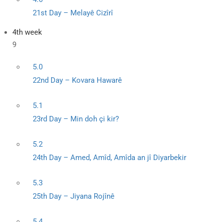
21st Day – Melayê Cizîrî
4th week
9
5.0
22nd Day – Kovara Hawarê
5.1
23rd Day – Min doh çi kir?
5.2
24th Day – Amed, Amîd, Amîda an jî Diyarbekir
5.3
25th Day – Jiyana Rojînê
5.4