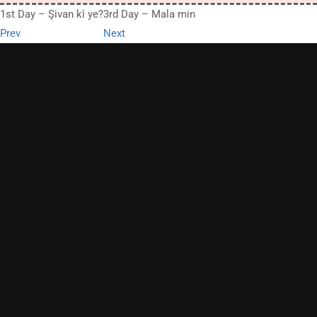
1st Day – Şivan kî ye?
3rd Day – Mala min
Prev
Next